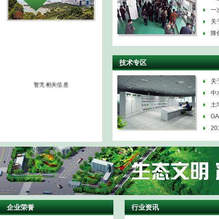
一
关
降
技术专区
暂无相关信息
关
中
土
G
2
企业荣誉
行业资讯